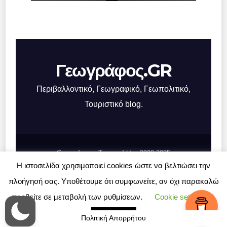
μηχανισμό πίεσης
Γεωγράφος.GR
Περιβαλλοντικό, Γεωγραφικό, Γεωπολιτικό,
Τουριστικό blog.
Geografos.gr, Terms of Use 2020-2025
Η ιστοσελίδα χρησιμοποιεί cookies ώστε να βελτιώσει την
Σχετικά με το Γεωγράφος.GR
Επικοινωνία
πλοήγησή σας. Υποθέτουμε ότι συμφωνείτε, αν όχι παρακαλώ
προβείτε σε μεταβολή των ρυθμίσεων.
Cookie settings
ΑΠΟΔΟΧΗ
Πολιτική Απορρήτου