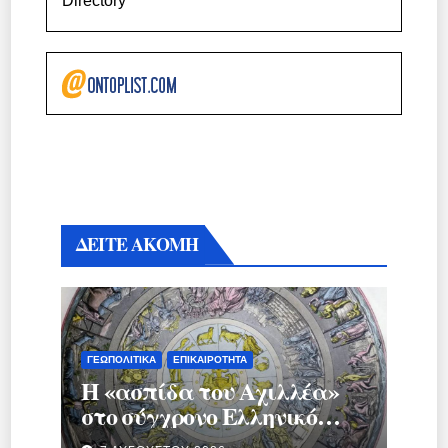
Directory
ΔΕΙΤΕ ΑΚΟΜΗ
ΓΕΩΠΟΛΙΤΙΚΆ
ΕΠΙΚΑΙΡΌΤΗΤΑ
Η «ασπίδα του Αχιλλέα»
στο σύγχρονο Ελληνικό
κράτος.