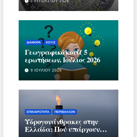
7 ΑΥΓΟΎΣΤΟΥ 2026
ΔΙΆΦΟΡΑ
ΚΟΥΊΖ
Γεωγραφικό κουίζ 5
ερωτήσεων. Ιούλιος 2026
9 ΙΟΥΛΊΟΥ 2026
ΕΠΙΚΑΙΡΌΤΗΤΑ
ΠΕΡΙΒΆΛΛΟΝ
Υδρογονάνθρακες στην
Ελλάδα: Πού υπάρχουν
κοιτάσματα και γιατί