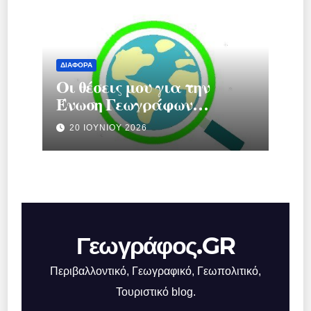
ΔΙΆΦΟΡΑ
Οι θέσεις μου για την
Ένωση Γεωγράφων
Ελλάδας.
20 ΙΟΥΝΊΟΥ 2026
Γεωγράφος.GR
Περιβαλλοντικό, Γεωγραφικό, Γεωπολιτικό,
Τουριστικό blog.