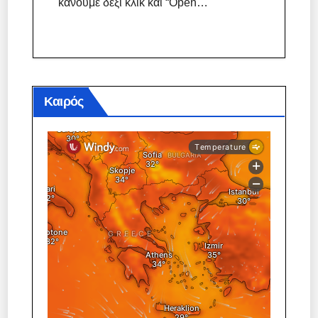
κάνουμε δεξί κλικ και “Open…
Καιρός