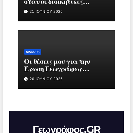
όταν οι διοικητικές
διαδικασίες
21 ΙΟΥΝΊΟΥ 2026
μετατρέπονται σε
μηχανισμό πίεσης
ΔΙΆΦΟΡΑ
Οι θέσεις μου για την
Ένωση Γεωγράφων
Ελλάδας.
20 ΙΟΥΝΊΟΥ 2026
Γεωγράφος.GR