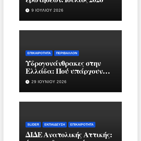
9 ΙΟΥΛΊΟΥ 2026
ΕΠΙΚΑΙΡΌΤΗΤΑ
ΠΕΡΙΒΆΛΛΟΝ
Υδρογονάνθρακες στην
Ελλάδα: Πού υπάρχουν
κοιτάσματα και γιατί
29 ΙΟΥΝΊΟΥ 2026
προκαλούν τόση συζήτηση;
SLIDER
ΕΚΠΑΊΔΕΥΣΗ
ΕΠΙΚΑΙΡΌΤΗΤΑ
ΔΙΔΕ Ανατολικής Αττικής: