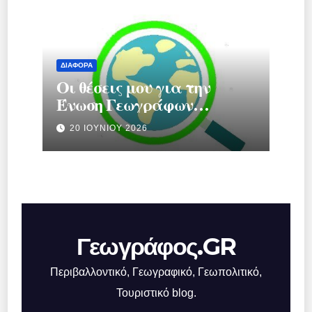
ΔΙΆΦΟΡΑ
Οι θέσεις μου για την
Ένωση Γεωγράφων
Ελλάδας.
20 ΙΟΥΝΊΟΥ 2026
Γεωγράφος.GR
Περιβαλλοντικό, Γεωγραφικό, Γεωπολιτικό,
Τουριστικό blog.