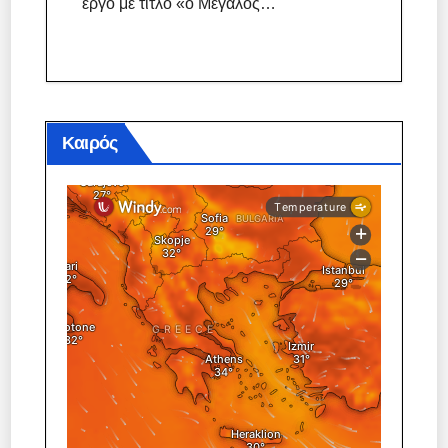
έργο με τίτλο «ο Μεγάλος…
Καιρός