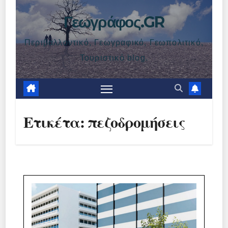
Γεωγράφος.GR
Περιβαλλοντικό, Γεωγραφικό, Γεωπολιτικό,
Τουριστικό blog.
Ετικέτα:
πεζοδρομήσεις