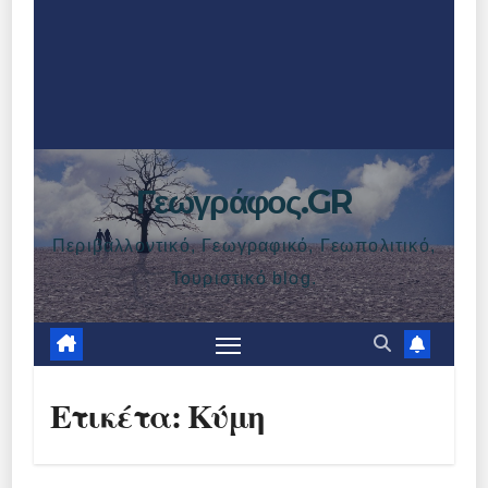
Γεωγράφος.GR
Περιβαλλοντικό, Γεωγραφικό, Γεωπολιτικό,
Τουριστικό blog.
Ετικέτα:
Κύμη