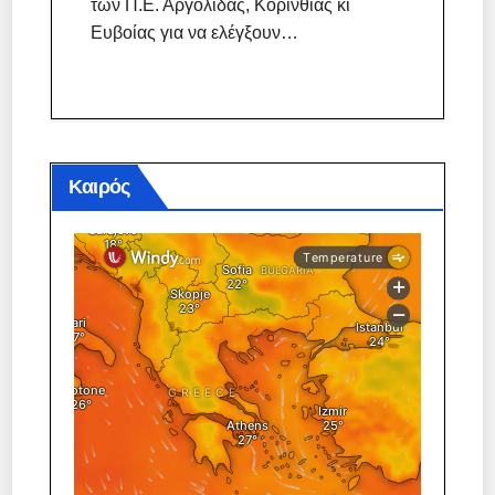
των Π.Ε. Αργολίδας, Κορινθίας κι
Ευβοίας για να ελέγξουν…
Καιρός