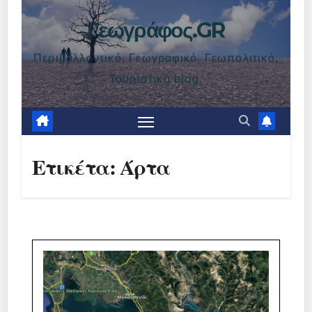
Γεωγράφος.GR
Περιβαλλοντικό, Γεωγραφικό, Γεωπολιτικό,
Τουριστικό blog.
Ετικέτα:
Άρτα