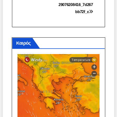
Πλοήγηση
29076208416_7d267
bb72f_c
άρθρων
Καιρός