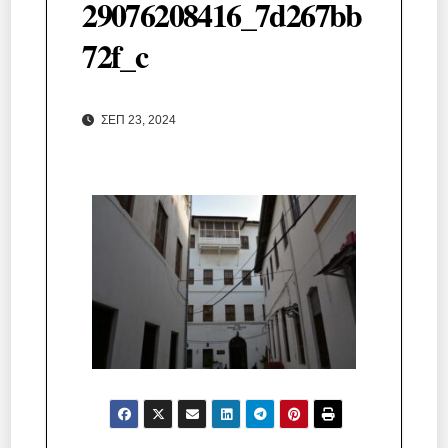
29076208416_7d267bb
72f_c
ΣΕΠ 23, 2024