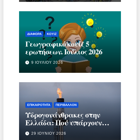
ΔΙΆΦΟΡΑ
ΚΟΥΊΖ
Γεωγραφικό κουίζ 5
ερωτήσεων. Ιούλιος 2026
9 ΙΟΥΛΊΟΥ 2026
ΕΠΙΚΑΙΡΌΤΗΤΑ
ΠΕΡΙΒΆΛΛΟΝ
Υδρογονάνθρακες στην
Ελλάδα: Πού υπάρχουν
κοιτάσματα και γιατί
29 ΙΟΥΝΊΟΥ 2026
προκαλούν τόση συζήτηση;