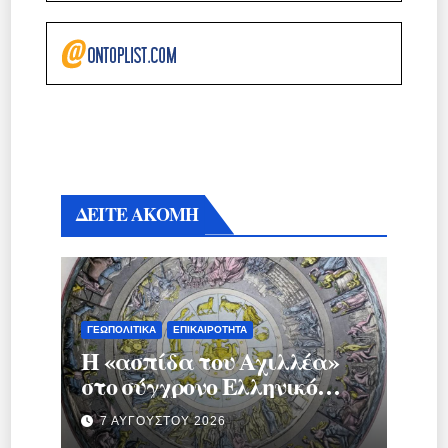
ΔΕΙΤΕ ΑΚΟΜΗ
ΓΕΩΠΟΛΙΤΙΚΆ
ΕΠΙΚΑΙΡΌΤΗΤΑ
Η «ασπίδα του Αχιλλέα»
στο σύγχρονο Ελληνικό
κράτος.
7 ΑΥΓΟΎΣΤΟΥ 2026