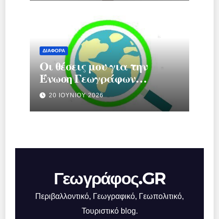
μηχανισμό πίεσης
ΔΙΆΦΟΡΑ
Οι θέσεις μου για την
Ένωση Γεωγράφων
Ελλάδας.
20 ΙΟΥΝΊΟΥ 2026
Γεωγράφος.GR
Περιβαλλοντικό, Γεωγραφικό, Γεωπολιτικό,
Τουριστικό blog.