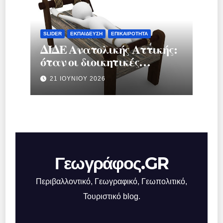
SLIDER
ΕΚΠΑΊΔΕΥΣΗ
ΕΠΙΚΑΙΡΌΤΗΤΑ
ΔΙΔΕ Ανατολικής Αττικής:
όταν οι διοικητικές
διαδικασίες
21 ΙΟΥΝΊΟΥ 2026
μετατρέπονται σε
μηχανισμό πίεσης
Γεωγράφος.GR
Περιβαλλοντικό, Γεωγραφικό, Γεωπολιτικό,
Τουριστικό blog.