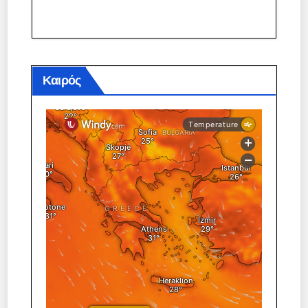
Καιρός