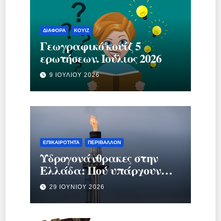
ΔΙΆΦΟΡΑ
ΚΟΥΊΖ
Γεωγραφικό κουίζ 5
ερωτήσεων. Ιούλιος 2026
9 ΙΟΥΛΊΟΥ 2026
ΕΠΙΚΑΙΡΌΤΗΤΑ
ΠΕΡΙΒΆΛΛΟΝ
Υδρογονάνθρακες στην
Ελλάδα: Πού υπάρχουν
κοιτάσματα και γιατί
29 ΙΟΥΝΊΟΥ 2026
προκαλούν τόση συζήτηση;