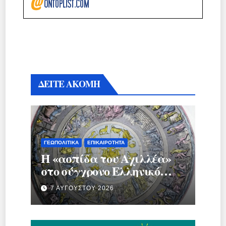
ΔΕΙΤΕ ΑΚΟΜΗ
ΓΕΩΠΟΛΙΤΙΚΆ
ΕΠΙΚΑΙΡΌΤΗΤΑ
Η «ασπίδα του Αχιλλέα»
στο σύγχρονο Ελληνικό
κράτος.
7 ΑΥΓΟΎΣΤΟΥ 2026