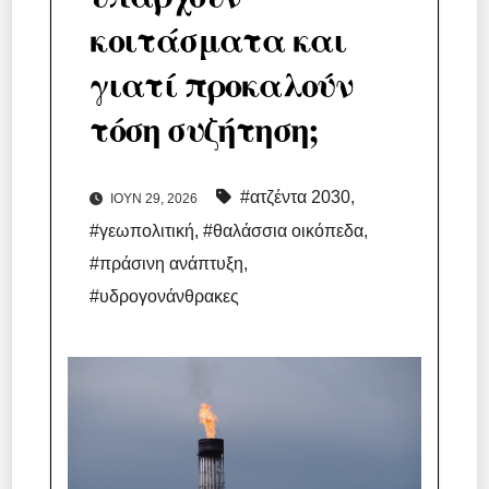
κοιτάσματα και
γιατί προκαλούν
τόση συζήτηση;
#ατζέντα 2030
,
ΙΟΎΝ 29, 2026
#γεωπολιτική
,
#θαλάσσια οικόπεδα
,
#πράσινη ανάπτυξη
,
#υδρογονάνθρακες