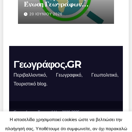
Ένωση Γεωγράφων
Ελλάδας.
20 ΙΟΥΝΊΟΥ 2026
Γεωγράφος.GR
Περιβαλλοντικό, Γεωγραφικό, Γεωπολιτικό,
Τουριστικό blog.
Geografos.gr, Terms of Use 2020-2025
Η ιστοσελίδα χρησιμοποιεί cookies ώστε να βελτιώσει την
Σχετικά με το Γεωγράφος.GR
Επικοινωνία
πλοήγησή σας. Υποθέτουμε ότι συμφωνείτε, αν όχι παρακαλώ