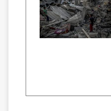
Πλοήγηση
άρθρων