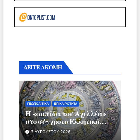
ΔΕΙΤΕ ΑΚΟΜΗ
ΓΕΩΠΟΛΙΤΙΚΆ
ΕΠΙΚΑΙΡΌΤΗΤΑ
Η «ασπίδα του Αχιλλέα»
στο σύγχρονο Ελληνικό
κράτος.
7 ΑΥΓΟΎΣΤΟΥ 2026