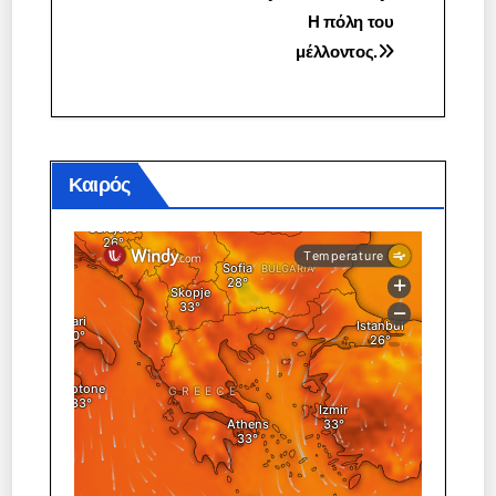
Η πόλη του
άρθρων
μέλλοντος.
Καιρός