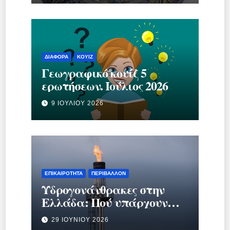
ΔΙΆΦΟΡΑ
ΚΟΥΊΖ
Γεωγραφικό κουίζ 5
ερωτήσεων. Ιούλιος 2026
9 ΙΟΥΛΊΟΥ 2026
ΕΠΙΚΑΙΡΌΤΗΤΑ
ΠΕΡΙΒΆΛΛΟΝ
Υδρογονάνθρακες στην
Ελλάδα: Πού υπάρχουν
κοιτάσματα και γιατί
29 ΙΟΥΝΊΟΥ 2026
προκαλούν τόση συζήτηση;