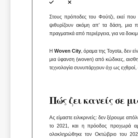
Στους πρόποδες του Φούτζι, εκεί που 
ψιθυρίζουν ακόμη απ’ τα δάση, μια π
πραγματικά από περιέργεια, για να δοκιμ
Η
Woven City
, όραμα της Toyota, δεν ε
μια ύφανση (woven) από κώδικες, αισθητ
τεχνολογία συνυπάρχουν όχι ως εχθροί,
Πώς ζει κανείς σε μ
Ας είμαστε ειλικρινείς: δεν ξέρουμε απ
το 2021, και η πρόοδος προχωρά αρ
ολοκληρώθηκε τον Οκτώβριο του 2024,