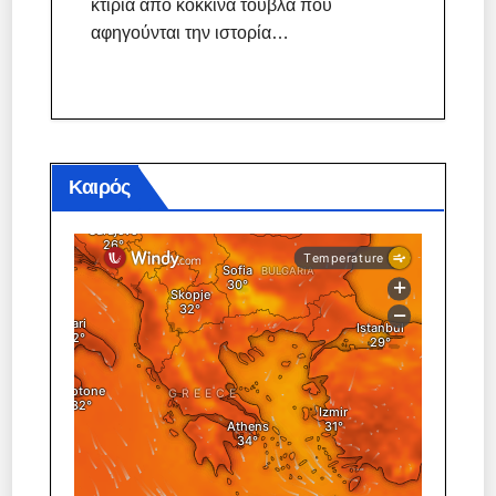
κτίρια από κόκκινα τούβλα που
αφηγούνται την ιστορία…
Καιρός