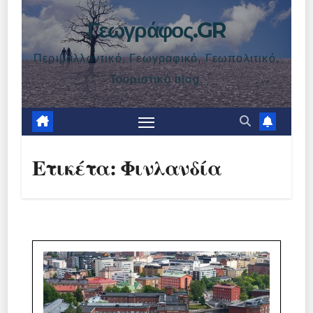
Γεωγράφος.GR
Περιβαλλοντικό, Γεωγραφικό, Γεωπολιτικό,
Τουριστικό blog.
Ετικέτα:
Φινλανδία