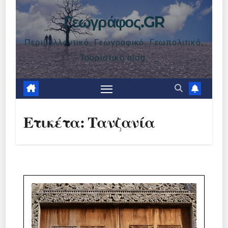
Γεωγράφος.GR
Περιβαλλοντικό, Γεωγραφικό, Γεωπολιτικό,
Τουριστικό blog.
Ετικέτα:
Τανζανία