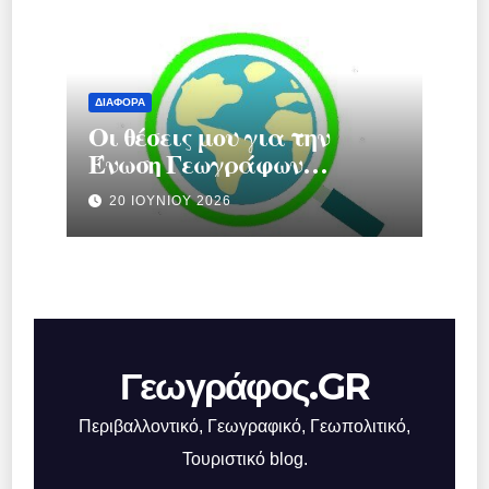
ΔΙΆΦΟΡΑ
Οι θέσεις μου για την
Ένωση Γεωγράφων
Ελλάδας.
20 ΙΟΥΝΊΟΥ 2026
Γεωγράφος.GR
Περιβαλλοντικό, Γεωγραφικό, Γεωπολιτικό,
Τουριστικό blog.