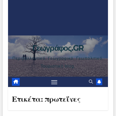
Γεωγράφος.GR
Περιβαλλοντικό, Γεωγραφικό, Γεωπολιτικό,
Τουριστικό blog.
Ετικέτα:
πρωτεΐνες