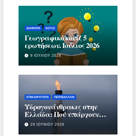
ΔΙΆΦΟΡΑ
ΚΟΥΊΖ
Γεωγραφικό κουίζ 5
ερωτήσεων. Ιούλιος 2026
9 ΙΟΥΛΊΟΥ 2026
ΕΠΙΚΑΙΡΌΤΗΤΑ
ΠΕΡΙΒΆΛΛΟΝ
Υδρογονάνθρακες στην
Ελλάδα: Πού υπάρχουν
κοιτάσματα και γιατί
29 ΙΟΥΝΊΟΥ 2026
προκαλούν τόση συζήτηση;