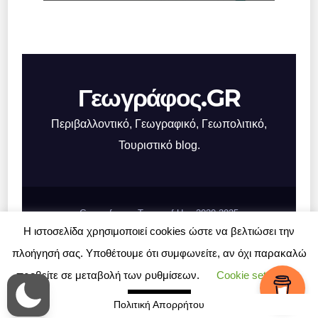
Γεωγράφος.GR
Περιβαλλοντικό, Γεωγραφικό, Γεωπολιτικό,
Τουριστικό blog.
Geografos.gr, Terms of Use 2020-2025
Η ιστοσελίδα χρησιμοποιεί cookies ώστε να βελτιώσει την
Σχετικά με το Γεωγράφος.GR
Επικοινωνία
πλοήγησή σας. Υποθέτουμε ότι συμφωνείτε, αν όχι παρακαλώ
προβείτε σε μεταβολή των ρυθμίσεων.
Cookie settings
ΑΠΟΔΟΧΗ
Πολιτική Απορρήτου