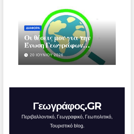
ΔΙΆΦΟΡΑ
Οι θέσεις μου για την
Ένωση Γεωγράφων
Ελλάδας.
20 ΙΟΥΝΊΟΥ 2026
Γεωγράφος.GR
Περιβαλλοντικό, Γεωγραφικό, Γεωπολιτικό,
Τουριστικό blog.