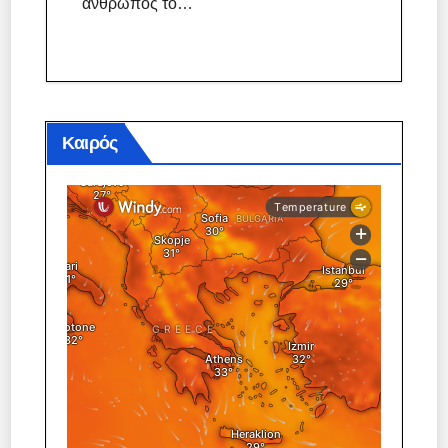
άνθρωπος το…
Καιρός