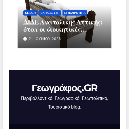
SLIDER
ΕΚΠΑΊΔΕΥΣΗ
ΕΠΙΚΑΙΡΌΤΗΤΑ
ΔΙΔΕ Ανατολικής Αττικής:
όταν οι διοικητικές
διαδικασίες
21 ΙΟΥΝΊΟΥ 2026
μετατρέπονται σε
μηχανισμό πίεσης
Γεωγράφος.GR
Περιβαλλοντικό, Γεωγραφικό, Γεωπολιτικό,
Τουριστικό blog.