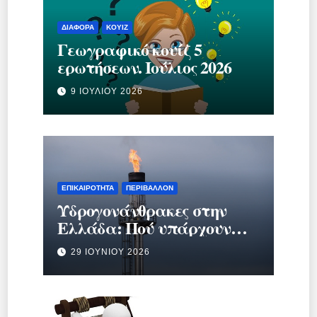
ΔΙΆΦΟΡΑ
ΚΟΥΊΖ
Γεωγραφικό κουίζ 5
ερωτήσεων. Ιούλιος 2026
9 ΙΟΥΛΊΟΥ 2026
ΕΠΙΚΑΙΡΌΤΗΤΑ
ΠΕΡΙΒΆΛΛΟΝ
Υδρογονάνθρακες στην
Ελλάδα: Πού υπάρχουν
κοιτάσματα και γιατί
29 ΙΟΥΝΊΟΥ 2026
προκαλούν τόση συζήτηση;