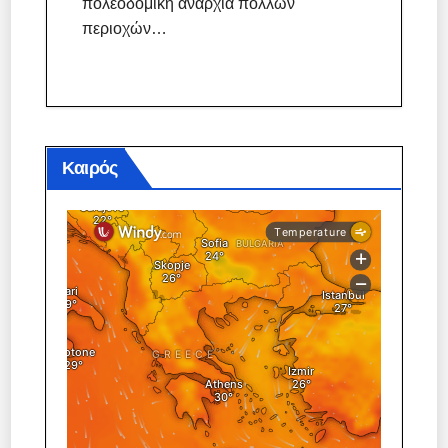
πολεοδομική αναρχία πολλών
περιοχών…
Καιρός