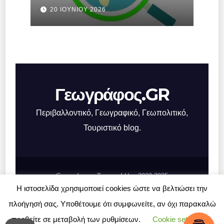
Ελλάδας.
20 ΙΟΥΝΊΟΥ 2026
Γεωγράφος.GR
Περιβαλλοντικό, Γεωγραφικό, Γεωπολιτικό,
Τουριστικό blog.
Geografos.gr, Terms of Use 2020-2025
Η ιστοσελίδα χρησιμοποιεί cookies ώστε να βελτιώσει την
Σχετικά με το Γεωγράφος.GR
Επικοινωνία
πλοήγησή σας. Υποθέτουμε ότι συμφωνείτε, αν όχι παρακαλώ
προβείτε σε μεταβολή των ρυθμίσεων.
Cookie settings