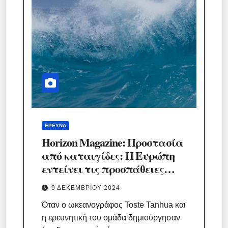
ΈΡΕΥΝΑ
Horizon Magazine: Προστασία
από καταιγίδες: Η Ευρώπη
εντείνει τις προσπάθειες
παρακολούθησης των
9 ΔΕΚΕΜΒΡΊΟΥ 2024
θαλασσών.
Όταν ο ωκεανογράφος Toste Tanhua και
η ερευνητική του ομάδα δημιούργησαν