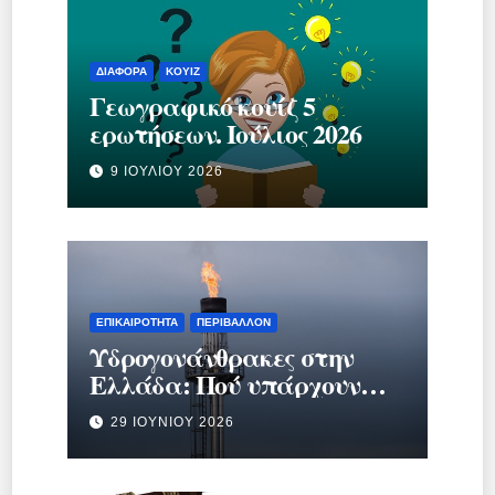
ΔΙΆΦΟΡΑ
ΚΟΥΊΖ
Γεωγραφικό κουίζ 5
ερωτήσεων. Ιούλιος 2026
9 ΙΟΥΛΊΟΥ 2026
ΕΠΙΚΑΙΡΌΤΗΤΑ
ΠΕΡΙΒΆΛΛΟΝ
Υδρογονάνθρακες στην
Ελλάδα: Πού υπάρχουν
κοιτάσματα και γιατί
29 ΙΟΥΝΊΟΥ 2026
προκαλούν τόση συζήτηση;