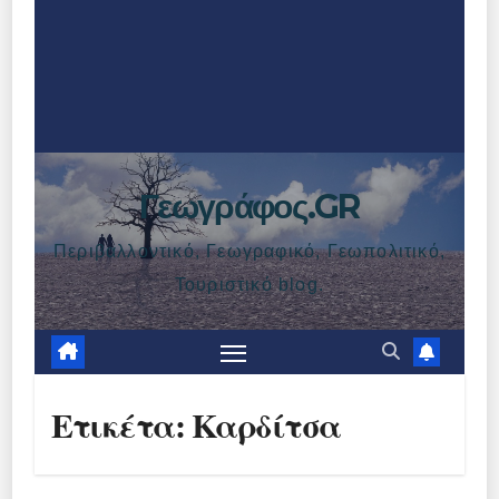
Γεωγράφος.GR
Περιβαλλοντικό, Γεωγραφικό, Γεωπολιτικό,
Τουριστικό blog.
Ετικέτα:
Καρδίτσα