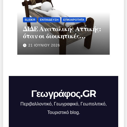
SLIDER
ΕΚΠΑΊΔΕΥΣΗ
ΕΠΙΚΑΙΡΌΤΗΤΑ
ΔΙΔΕ Ανατολικής Αττικής:
όταν οι διοικητικές
διαδικασίες
21 ΙΟΥΝΊΟΥ 2026
μετατρέπονται σε
μηχανισμό πίεσης
Γεωγράφος.GR
Περιβαλλοντικό, Γεωγραφικό, Γεωπολιτικό,
Τουριστικό blog.