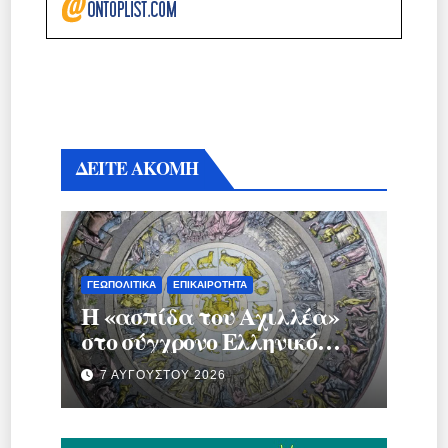
ΔΕΙΤΕ ΑΚΟΜΗ
ΓΕΩΠΟΛΙΤΙΚΆ
ΕΠΙΚΑΙΡΌΤΗΤΑ
Η «ασπίδα του Αχιλλέα»
στο σύγχρονο Ελληνικό
κράτος.
7 ΑΥΓΟΎΣΤΟΥ 2026