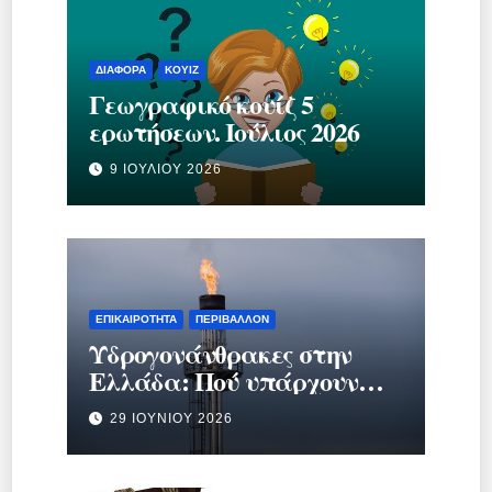
ΔΙΆΦΟΡΑ
ΚΟΥΊΖ
Γεωγραφικό κουίζ 5
ερωτήσεων. Ιούλιος 2026
9 ΙΟΥΛΊΟΥ 2026
ΕΠΙΚΑΙΡΌΤΗΤΑ
ΠΕΡΙΒΆΛΛΟΝ
Υδρογονάνθρακες στην
Ελλάδα: Πού υπάρχουν
κοιτάσματα και γιατί
29 ΙΟΥΝΊΟΥ 2026
προκαλούν τόση συζήτηση;