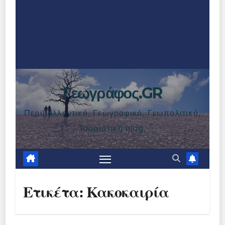
Γεωγράφος.GR
Περιβαλλοντικό, Γεωγραφικό, Γεωπολιτικό,
Τουριστικό blog.
Ετικέτα:
Κακοκαιρία