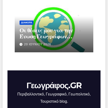
ΔΙΆΦΟΡΑ
Οι θέσεις μου για την
Ένωση Γεωγράφων
Ελλάδας.
20 ΙΟΥΝΊΟΥ 2026
Γεωγράφος.GR
Περιβαλλοντικό, Γεωγραφικό, Γεωπολιτικό,
Τουριστικό blog.