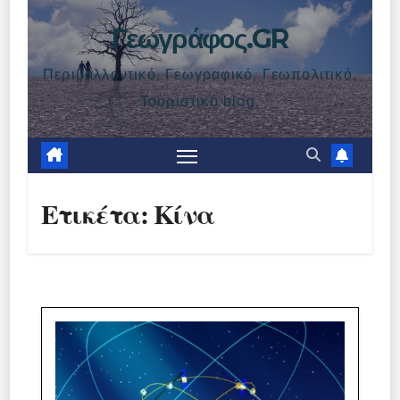
Γεωγράφος.GR
Περιβαλλοντικό, Γεωγραφικό, Γεωπολιτικό,
Τουριστικό blog.
Ετικέτα:
Κίνα