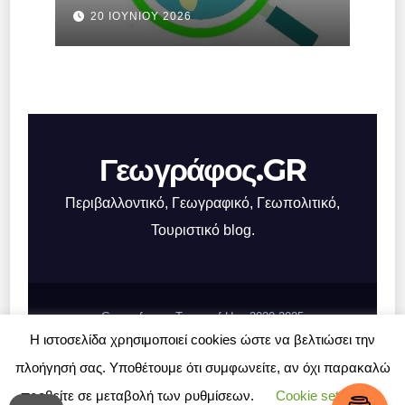
Ελλάδας.
20 ΙΟΥΝΊΟΥ 2026
Γεωγράφος.GR
Περιβαλλοντικό, Γεωγραφικό, Γεωπολιτικό,
Τουριστικό blog.
Geografos.gr, Terms of Use 2020-2025
Η ιστοσελίδα χρησιμοποιεί cookies ώστε να βελτιώσει την
Σχετικά με το Γεωγράφος.GR
Επικοινωνία
πλοήγησή σας. Υποθέτουμε ότι συμφωνείτε, αν όχι παρακαλώ
προβείτε σε μεταβολή των ρυθμίσεων.
Cookie settings