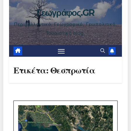
Γεωγράφος.GR
Περιβαλλοντικό, Γεωγραφικό, Γεωπολιτικό,
Τουριστικό blog.
Ετικέτα:
Θεσπρωτία