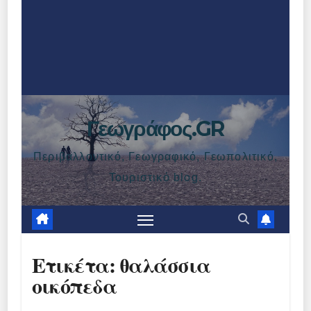
Γεωγράφος.GR
Περιβαλλοντικό, Γεωγραφικό, Γεωπολιτικό,
Τουριστικό blog.
Ετικέτα:
θαλάσσια
οικόπεδα