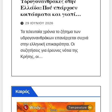
Υδρογονάνθρακες στην
Ελλάδα: Πού υπάρχουν
κοιτάσματα και γιατί
προκαλούν τόση συζήτηση;
29 ΙΟΥΝΊΟΥ 2026
Τα τελευταία χρόνια το ζήτημα των
υδρογονανθράκων επανέρχεται συχνά
στην ελληνική επικαιρότητα. Οι
συζητήσεις για έρευνες νότια της
Κρήτης, οι…
Καιρός