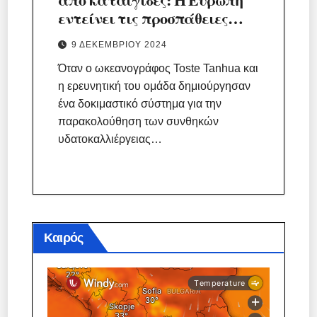
εντείνει τις προσπάθειες
παρακολούθησης των
9 ΔΕΚΕΜΒΡΊΟΥ 2024
θαλασσών.
Όταν ο ωκεανογράφος Toste Tanhua και
η ερευνητική του ομάδα δημιούργησαν
ένα δοκιμαστικό σύστημα για την
παρακολούθηση των συνθηκών
υδατοκαλλιέργειας…
Καιρός