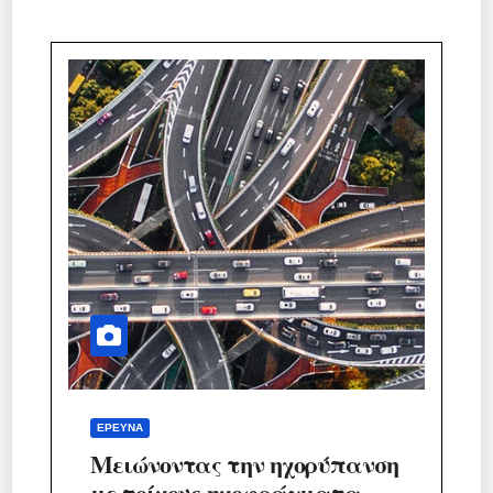
ΈΡΕΥΝΑ
Μειώνοντας την ηχορύπανση
με τοίχους-ηχοφράγματα