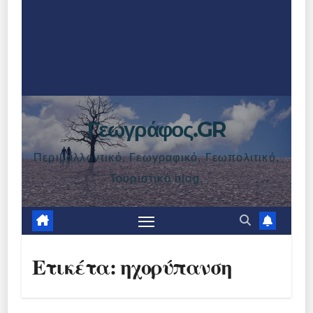
Γεωγράφος.GR
Περιβαλλοντικό, Γεωγραφικό, Γεωπολιτικό,
Τουριστικό blog.
Ετικέτα:
ηχορύπανση