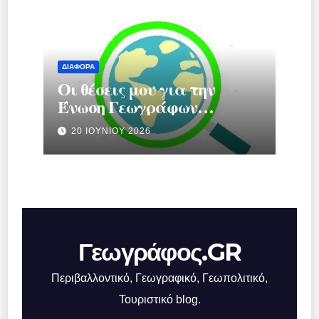
ΔΙΆΦΟΡΑ
Οι θέσεις μου για την
Ένωση Γεωγράφων
Ελλάδας.
20 ΙΟΥΝΊΟΥ 2026
Γεωγράφος.GR
Περιβαλλοντικό, Γεωγραφικό, Γεωπολιτικό,
Τουριστικό blog.