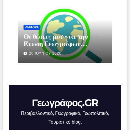
ΔΙΆΦΟΡΑ
Οι θέσεις μου για την
Ένωση Γεωγράφων
Ελλάδας.
20 ΙΟΥΝΊΟΥ 2026
Γεωγράφος.GR
Περιβαλλοντικό, Γεωγραφικό, Γεωπολιτικό,
Τουριστικό blog.