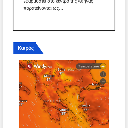
εφαρμοστεί στο κέντρο της Αθήνας
παρατείνονται ως…
Καιρός