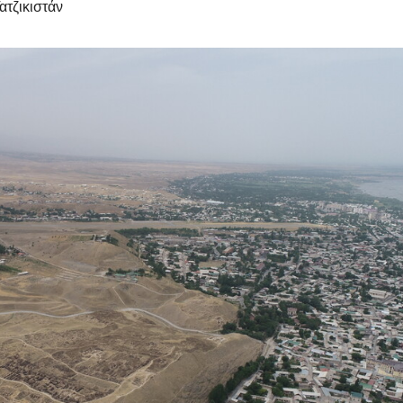
ατζικιστάν