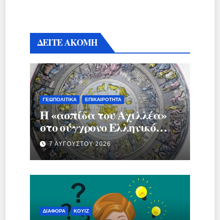
ΔΕΙΤΕ ΑΚΟΜΗ
ΓΕΩΠΟΛΙΤΙΚΆ
ΕΠΙΚΑΙΡΌΤΗΤΑ
Η «ασπίδα του Αχιλλέα»
στο σύγχρονο Ελληνικό
κράτος.
7 ΑΥΓΟΎΣΤΟΥ 2026
ΔΙΆΦΟΡΑ
ΚΟΥΊΖ