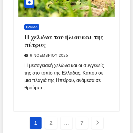
ΠΑΝΊΔΑ
Η χελώνα του ήλιου και της
πέτρας
6 ΝΟΕΜΒΡΊΟΥ 2025
Η μεσογειακή χελώνα και οι συγγενείς
της στο τοπίο της Ελλάδας. Κάπου σε
μια πλαγιά της Ηπείρου, ανάμεσα σε
θρούμπι…
Σελιδοποίηση
1
2
…
7