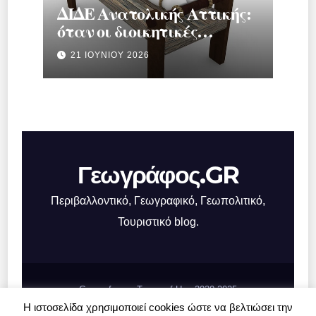
ΔΙΔΕ Ανατολικής Αττικής:
όταν οι διοικητικές
διαδικασίες
21 ΙΟΥΝΊΟΥ 2026
μετατρέπονται σε
μηχανισμό πίεσης
Γεωγράφος.GR
Περιβαλλοντικό, Γεωγραφικό, Γεωπολιτικό,
Τουριστικό blog.
Geografos.gr, Terms of Use 2020-2025
Η ιστοσελίδα χρησιμοποιεί cookies ώστε να βελτιώσει την