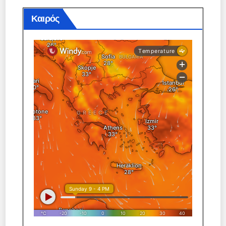
άρθρων
Καιρός