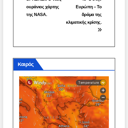
άρθρων
ουράνιος χάρτης
Ευρώπη – Το
της NASA.
δράμα της
κλιματικής κρίσης.
Καιρός