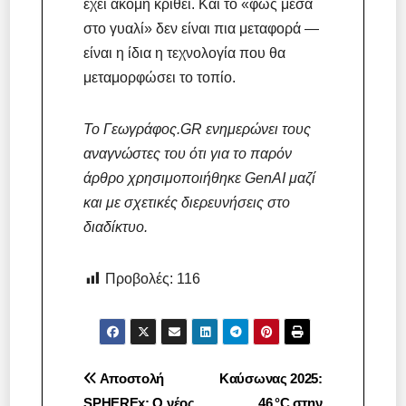
έχει ακόμη κριθεί. Και το «φως μέσα
στο γυαλί» δεν είναι πια μεταφορά —
είναι η ίδια η τεχνολογία που θα
μεταμορφώσει το τοπίο.
Το Γεωγράφος.GR ενημερώνει τους
αναγνώστες του ότι για το παρόν
άρθρο χρησιμοποιήθηκε GenAI μαζί
και με σχετικές διερευνήσεις στο
διαδίκτυο.
Προβολές:
116
Πλοήγηση
Αποστολή
Καύσωνας 2025:
SPHEREx: Ο νέος
46 °C στην