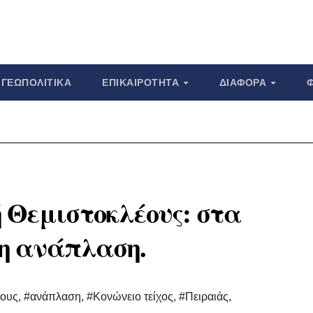
ΓΕΩΠΟΛΙΤΙΚΆ
ΕΠΙΚΑΙΡΌΤΗΤΑ
ΔΙΆΦΟΡΑ
 Θεμιστοκλέους: στα
ώ η ανάπλαση.
έους
,
#ανάπλαση
,
#Κονώνειο τείχος
,
#Πειραιάς
,