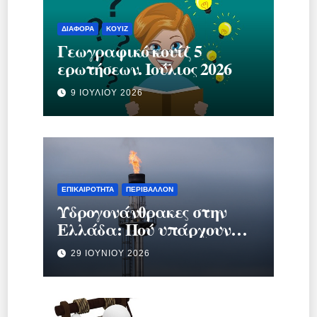
ΔΙΆΦΟΡΑ
ΚΟΥΊΖ
Γεωγραφικό κουίζ 5
ερωτήσεων. Ιούλιος 2026
9 ΙΟΥΛΊΟΥ 2026
ΕΠΙΚΑΙΡΌΤΗΤΑ
ΠΕΡΙΒΆΛΛΟΝ
Υδρογονάνθρακες στην
Ελλάδα: Πού υπάρχουν
κοιτάσματα και γιατί
29 ΙΟΥΝΊΟΥ 2026
προκαλούν τόση συζήτηση;