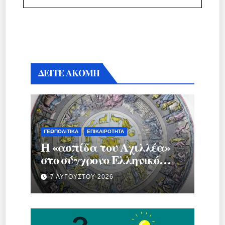
ΔΕΙΤΕ ΑΚΟΜΗ
ΓΕΩΠΟΛΙΤΙΚΆ
ΕΠΙΚΑΙΡΌΤΗΤΑ
Η «ασπίδα του Αχιλλέα»
στο σύγχρονο Ελληνικό
κράτος.
7 ΑΥΓΟΎΣΤΟΥ 2026