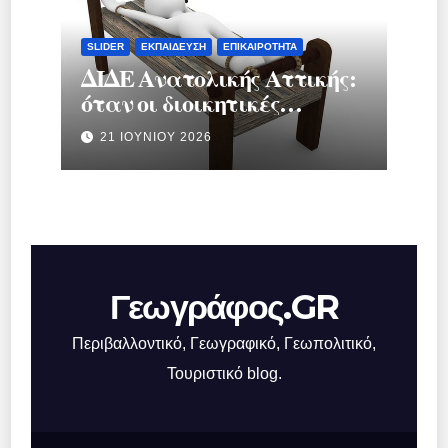
SLIDER
ΕΚΠΑΊΔΕΥΣΗ
ΕΠΙΚΑΙΡΌΤΗΤΑ
ΔΙΔΕ Ανατολικής Αττικής:
όταν οι διοικητικές
διαδικασίες
21 ΙΟΥΝΊΟΥ 2026
μετατρέπονται σε
μηχανισμό πίεσης
Γεωγράφος.GR
Περιβαλλοντικό, Γεωγραφικό, Γεωπολιτικό,
Τουριστικό blog.