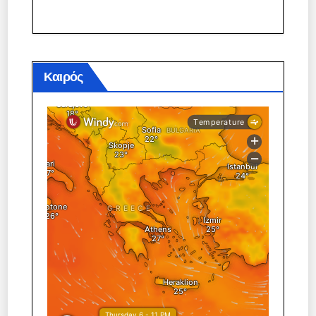
Καιρός