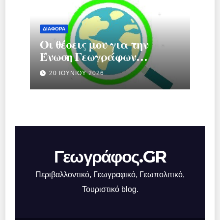
ΔΙΆΦΟΡΑ
Οι θέσεις μου για την
Ένωση Γεωγράφων
Ελλάδας.
20 ΙΟΥΝΊΟΥ 2026
Γεωγράφος.GR
Περιβαλλοντικό, Γεωγραφικό, Γεωπολιτικό,
Τουριστικό blog.