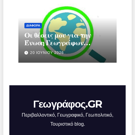
ΔΙΆΦΟΡΑ
Οι θέσεις μου για την
Ένωση Γεωγράφων
Ελλάδας.
20 ΙΟΥΝΊΟΥ 2026
Γεωγράφος.GR
Περιβαλλοντικό, Γεωγραφικό, Γεωπολιτικό,
Τουριστικό blog.