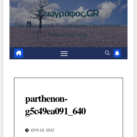
Γεωγράφος.GR
Περιβαλλοντικό, Γεωγραφικό, Γεωπολιτικό,
Τουριστικό blog.
parthenon-
g5c49ea091_640
ΙΟΎΛ 10, 2022