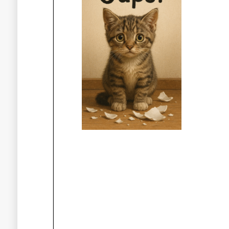
Πλοήγηση
άρθρων