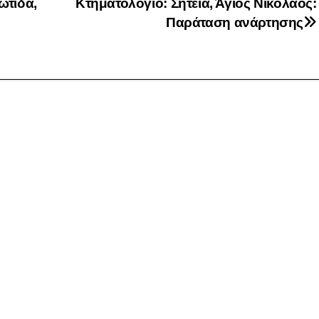
ώτιδα,
Κτηματολόγιο: Σητεία, Άγιος Νικόλαος:
Παράταση ανάρτησης