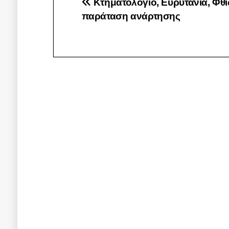
Πλοήγηση
Κτηματολόγιο, Ευρυτανία, Φθι
παράταση ανάρτησης
άρθρων