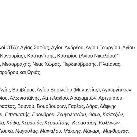
οί ΟΤΑ): Αγίας Σοφίας, Αγίου Ανδρέου, Αγίου Γεωργίου, Αγίου
Κυνουρίας), Καστανίτσης, Καστρίου (Αγίου Νικολάου)*,
, Μεσορράχης, Νέας Χώρας, Περδικόβρυσης, Πλατάνας,
Χαράδρου και Ωριάς
γίας Βαρβάρας, Αγίου Βασιλείου (Μαντινείας), Αγιωργίτικων,
ίου, Αλωνισταίνης, Αμπελακίου, Αραχαμιτών, Αρτεμισίου,
ερασέας, Βουνού, Βουρβούρων, Γαρέας, Δάρα, Δάφνης
ου, Επισκοπής, Ευάνδρου, Ζευγολατείου, Θάνα, Καλτεζών,
ά, Κάψα, Κερασιάς, Κερασίτσης, Κεραστάρη, Κολλινών,
, Λουκά, Μαγούλας, Μαινάλου, Μάκρης, Μάναρη, Μανθυρέας,