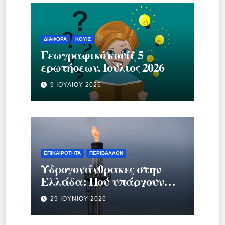
ΔΙΆΦΟΡΑ
ΚΟΥΊΖ
Γεωγραφικό κουίζ 5
ερωτήσεων. Ιούλιος 2026
9 ΙΟΥΛΊΟΥ 2026
ΕΠΙΚΑΙΡΌΤΗΤΑ
ΠΕΡΙΒΆΛΛΟΝ
Υδρογονάνθρακες στην
Ελλάδα: Πού υπάρχουν
κοιτάσματα και γιατί
29 ΙΟΥΝΊΟΥ 2026
προκαλούν τόση συζήτηση;