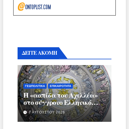
ΔΕΙΤΕ ΑΚΟΜΗ
ΓΕΩΠΟΛΙΤΙΚΆ
ΕΠΙΚΑΙΡΌΤΗΤΑ
Η «ασπίδα του Αχιλλέα»
στο σύγχρονο Ελληνικό
κράτος.
7 ΑΥΓΟΎΣΤΟΥ 2026