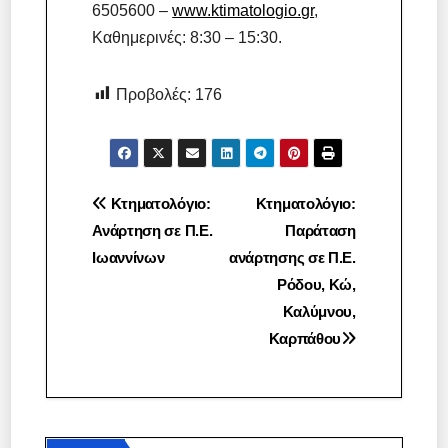
6505600 –
www.ktimatologio.gr
,
Καθημερινές: 8:30 – 15:30.
Προβολές:
176
Πλοήγηση
Κτηματολόγιο:
Κτηματολόγιο:
Ανάρτηση σε Π.Ε.
Παράταση
άρθρων
Ιωαννίνων
ανάρτησης σε Π.Ε.
Ρόδου, Κώ,
Καλύμνου,
Καρπάθου