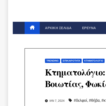
ΑΡΧΙΚΉ ΣΕΛΊΔΑ
ΈΡΕΥΝΑ
TRENDING
ΕΠΙΚΑΙΡΌΤΗΤΑ
ΚΤΗΜΑΤΟΛΌΓΙΟ
Κτηματολόγιο: 
Βοιωτίας, Φωκί
#δελφοί
,
#θήβα
,
#κ
ΙΑΝ 7, 2024