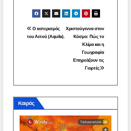
Πλοήγηση
Ο αστερισμός
Χριστούγεννα στον
του Αετού (Aquila).
Κόσμο: Πώς το
άρθρων
Κλίμα και η
Γεωγραφία
Επηρεάζουν τις
Γιορτές
Καιρός