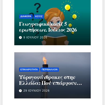
ΔΙΆΦΟΡΑ
ΚΟΥΊΖ
Γεωγραφικό κουίζ 5
ερωτήσεων. Ιούλιος 2026
9 ΙΟΥΛΊΟΥ 2026
ΕΠΙΚΑΙΡΌΤΗΤΑ
ΠΕΡΙΒΆΛΛΟΝ
Υδρογονάνθρακες στην
Ελλάδα: Πού υπάρχουν
κοιτάσματα και γιατί
29 ΙΟΥΝΊΟΥ 2026
προκαλούν τόση συζήτηση;