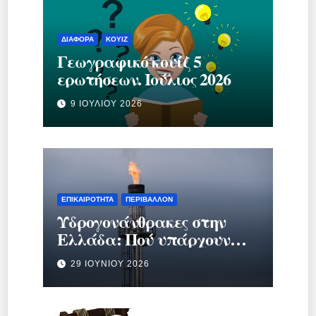
ΔΙΆΦΟΡΑ
ΚΟΥΊΖ
Γεωγραφικό κουίζ 5
ερωτήσεων. Ιούλιος 2026
9 ΙΟΥΛΊΟΥ 2026
ΕΠΙΚΑΙΡΌΤΗΤΑ
ΠΕΡΙΒΆΛΛΟΝ
Υδρογονάνθρακες στην
Ελλάδα: Πού υπάρχουν
κοιτάσματα και γιατί
29 ΙΟΥΝΊΟΥ 2026
προκαλούν τόση συζήτηση;