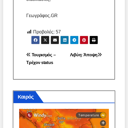
Γεωγράφος.GR
Προβολές:
57
Πλοήγηση
Τουρισμός –
Λιβύη: Άποψη
Τρέχον status
άρθρων
Καιρός