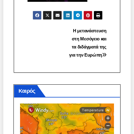
Πλοήγηση
Η μετανάστευση
στη Μεσόγειο και
άρθρων
τα διδάγματά της
για την Ευρώπη
Καιρός