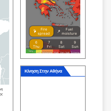
Κίνηση Στην Αθήνα
μη
ης