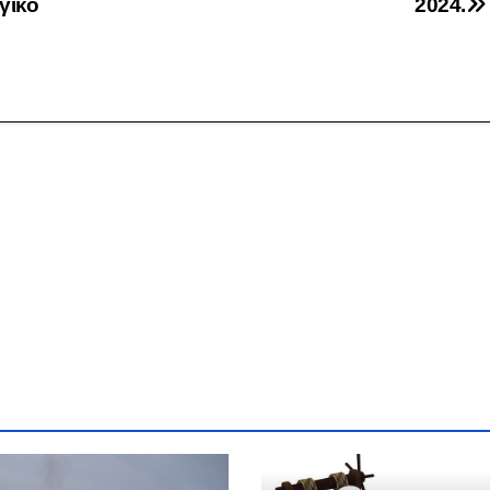
γικό
2024.